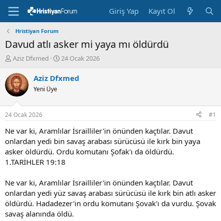
Giriş Yap
Kayıt Ol
Hristiyan Forum
Davud atlı asker mi yaya mı öldürdü
K
B
Aziz Dfxmed
24 Ocak 2026
o
a
n
ş
Aziz Dfxmed
u
l
Yeni Üye
y
a
u
n
b
g
24 Ocak 2026
#1
a
ı
ş
ç
Ne var ki, Aramlılar İsrailliler'in önünden kaçtılar. Davut
l
t
onlardan yedi bin savaş arabası sürücüsü ile kırk bin yaya
a
a
asker öldürdü. Ordu komutanı Şofak'ı da öldürdü.
t
r
1.TARİHLER 19:18
a
i
n
h
Ne var ki, Aramlılar İsrailliler'in önünden kaçtılar. Davut
i
onlardan yedi yüz savaş arabası sürücüsü ile kırk bin atlı asker
öldürdü. Hadadezer'in ordu komutanı Şovak'ı da vurdu. Şovak
savaş alanında öldü.