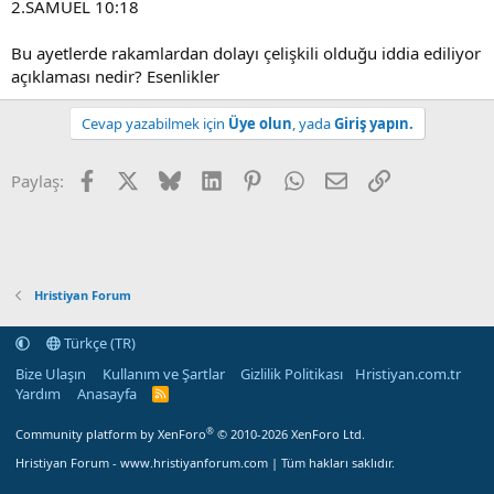
2.SAMUEL 10:18
Bu ayetlerde rakamlardan dolayı çelişkili olduğu iddia ediliyor
açıklaması nedir? Esenlikler
Cevap yazabilmek için
Üye olun
, yada
Giriş yapın.
Facebook
X
Bluesky
LinkedIn
Pinterest
WhatsApp
E-posta
Linki Kopyala
Paylaş:
Hristiyan Forum
Türkçe (TR)
Bize Ulaşın
Kullanım ve Şartlar
Gizlilik Politikası
Hristiyan.com.tr
Yardım
Anasayfa
R
S
S
®
Community platform by XenForo
© 2010-2026 XenForo Ltd.
Hristiyan Forum - www.hristiyanforum.com | Tüm hakları saklıdır.