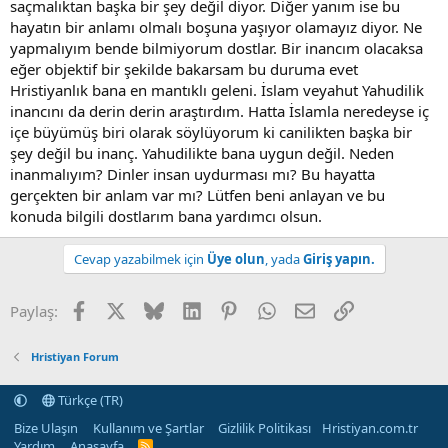
saçmalıktan başka bir şey değil diyor. Diğer yanım ise bu
hayatın bir anlamı olmalı boşuna yaşıyor olamayız diyor. Ne
yapmalıyım bende bilmiyorum dostlar. Bir inancım olacaksa
eğer objektif bir şekilde bakarsam bu duruma evet
Hristiyanlık bana en mantıklı geleni. İslam veyahut Yahudilik
inancını da derin derin araştırdım. Hatta İslamla neredeyse iç
içe büyümüş biri olarak söylüyorum ki canilikten başka bir
şey değil bu inanç. Yahudilikte bana uygun değil. Neden
inanmalıyım? Dinler insan uydurması mı? Bu hayatta
gerçekten bir anlam var mı? Lütfen beni anlayan ve bu
konuda bilgili dostlarım bana yardımcı olsun.
Cevap yazabilmek için
Üye olun
, yada
Giriş yapın.
Facebook
X
Bluesky
LinkedIn
Pinterest
WhatsApp
E-posta
Linki Kopyala
Paylaş:
Hristiyan Forum
Türkçe (TR)
Bize Ulaşın
Kullanım ve Şartlar
Gizlilik Politikası
Hristiyan.com.tr
Yardım
Anasayfa
R