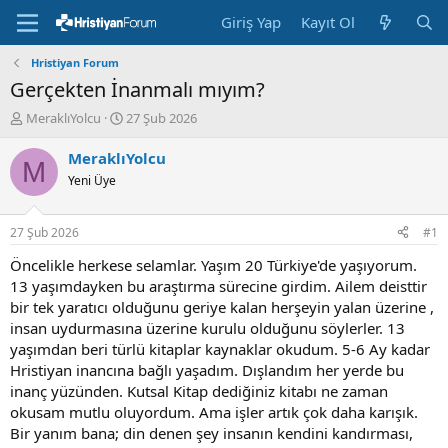
Giriş Yap
Kayıt Ol
Hristiyan Forum
Gerçekten İnanmalı mıyım?
K
B
MeraklıYolcu
27 Şub 2026
o
a
n
ş
MeraklıYolcu
M
u
l
Yeni Üye
y
a
u
n
b
g
27 Şub 2026
#1
a
ı
ş
ç
Öncelikle herkese selamlar. Yaşım 20 Türkiye'de yaşıyorum.
l
t
13 yaşımdayken bu araştırma sürecine girdim. Ailem deisttir
a
a
bir tek yaratıcı olduğunu geriye kalan herşeyin yalan üzerine ,
t
r
insan uydurmasına üzerine kurulu olduğunu söylerler. 13
a
i
yaşımdan beri türlü kitaplar kaynaklar okudum. 5-6 Ay kadar
n
h
Hristiyan inancına bağlı yaşadım. Dışlandım her yerde bu
i
inanç yüzünden. Kutsal Kitap dediğiniz kitabı ne zaman
okusam mutlu oluyordum. Ama işler artık çok daha karışık.
Bir yanım bana; din denen şey insanın kendini kandırması,