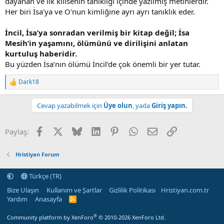
dayanan ve ilk kilisenin tanıklığı içinde yazılmış metinlerdir.
Her biri İsa'ya ve O'nun kimliğine ayrı ayrı tanıklık eder.
İncil, İsa’ya sonradan verilmiş bir kitap değil; İsa
Mesih’in yaşamını, ölümünü ve dirilişini anlatan
kurtuluş haberidir.
Bu yüzden İsa’nın ölümü İncil’de çok önemli bir yer tutar.
Dark18
R
e
a
Cevap yazabilmek için
Üye olun
, yada
Giriş yapın.
c
t
i
Facebook
X
Bluesky
LinkedIn
Pinterest
WhatsApp
E-posta
Linki Kopyala
Paylaş:
o
n
s
Hristiyan Forum
:
Türkçe (TR)
Bize Ulaşın
Kullanım ve Şartlar
Gizlilik Politikası
Hristiyan.com.tr
Yardım
Anasayfa
R
S
S
®
Community platform by XenForo
© 2010-2026 XenForo Ltd.