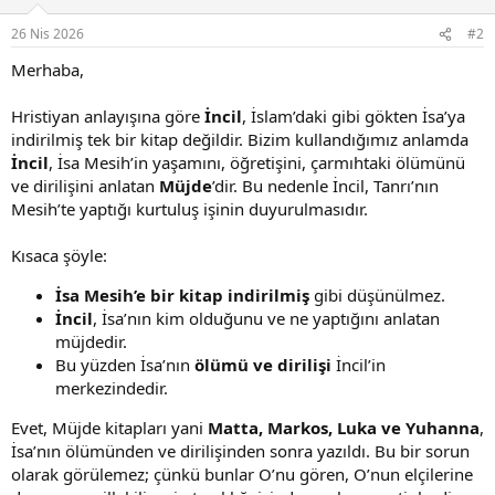
26 Nis 2026
#2
Merhaba,
Hristiyan anlayışına göre
İncil
, İslam’daki gibi gökten İsa’ya
indirilmiş tek bir kitap değildir. Bizim kullandığımız anlamda
İncil
, İsa Mesih’in yaşamını, öğretişini, çarmıhtaki ölümünü
ve dirilişini anlatan
Müjde
’dir. Bu nedenle İncil, Tanrı’nın
Mesih’te yaptığı kurtuluş işinin duyurulmasıdır.
Kısaca şöyle:
İsa Mesih’e bir kitap indirilmiş
gibi düşünülmez.
İncil
, İsa’nın kim olduğunu ve ne yaptığını anlatan
müjdedir.
Bu yüzden İsa’nın
ölümü ve dirilişi
İncil’in
merkezindedir.
Evet, Müjde kitapları yani
Matta, Markos, Luka ve Yuhanna
,
İsa’nın ölümünden ve dirilişinden sonra yazıldı. Bu bir sorun
olarak görülemez; çünkü bunlar O’nu gören, O’nun elçilerine