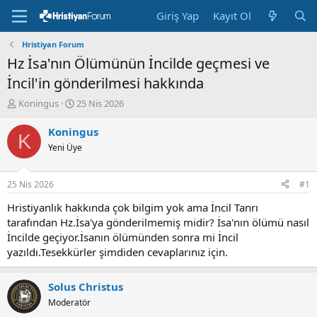
Giriş Yap
Kayıt Ol
Hristiyan Forum
Hz İsa'nın Ölümünün İncilde geçmesi ve
İncil'in gönderilmesi hakkında
K
B
Koningus
25 Nis 2026
o
a
n
ş
Koningus
K
u
l
Yeni Üye
y
a
u
n
b
g
25 Nis 2026
#1
a
ı
ş
ç
Hristiyanlık hakkında çok bilgim yok ama İncil Tanrı
l
t
tarafından Hz.İsa'ya gönderilmemiş midir? İsa'nın ölümü nasıl
a
a
İncilde geçiyor.İsanın ölümünden sonra mi İncil
t
r
yazıldı.Tesekkürler şimdiden cevaplarınız için.
a
i
n
h
i
Solus Christus
Moderatör